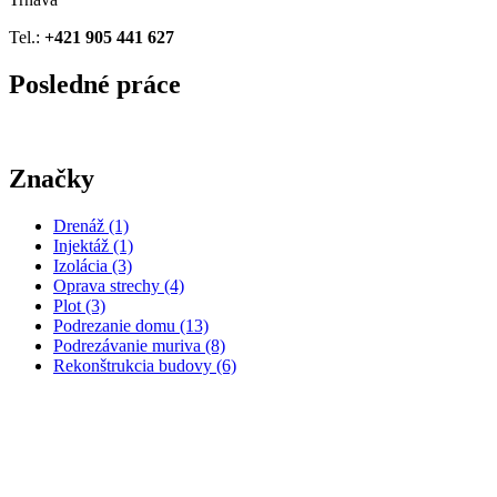
Tel.:
+421 905 441 627
Posledné práce
Značky
Drenáž
(1)
Injektáž
(1)
Izolácia
(3)
Oprava strechy
(4)
Plot
(3)
Podrezanie domu
(13)
Podrezávanie muriva
(8)
Rekonštrukcia budovy
(6)
Rekonštrukcia garáže
(3)
Vsakovacie bloky
(1)
Výstavba rodinného domu
(1)
Zosilnenie základov
(1)
Zámkova dlažba
(1)