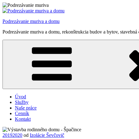
Prejsť
na
obsah
Podrezávanie muriva a domu
Podrezávanie muriva a domu, rekonštrukcia budov a bytov, stavebná 
Úvod
Služby
Naše práce
Cenník
Kontakt
Publikované
2019
2020
od
Izolácie Ševčovič