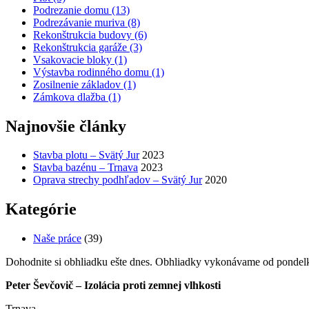
Podrezanie domu
(13)
Podrezávanie muriva
(8)
Rekonštrukcia budovy
(6)
Rekonštrukcia garáže
(3)
Vsakovacie bloky
(1)
Výstavba rodinného domu
(1)
Zosilnenie základov
(1)
Zámkova dlažba
(1)
Najnovšie články
Stavba plotu – Svätý Jur
2023
Stavba bazénu – Trnava
2023
Oprava strechy podhľadov – Svätý Jur
2020
Kategórie
Naše práce
(39)
Dohodnite si obhliadku ešte dnes. Obhliadky vykonávame od pondelk
Peter Ševčovič – Izolácia proti zemnej vlhkosti
Trnava